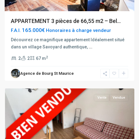
APPARTEMENT 3 pièces de 66,55 m2 – Bel...
165.000€
F.A.I.
Honoraires à charge vendeur
Découvrez ce magnifique appartement Idéalement situé
dans un village Savoyard authentique,
...
Tignes
2
2
2
67 m
Val
Claret
Agence de Bourg St Maurice
Grande
Motte
Vente
Vendue