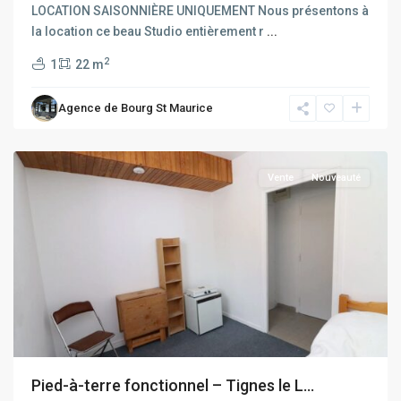
LOCATION SAISONNIÈRE UNIQUEMENT Nous présentons à
Rhône
la location ce beau Studio entièrement r
...
Alpes
,
2
1
22 m
Tignes
,
Tignes
Agence de Bourg St Maurice
Le
Lac
Vente
Nouveauté
Rhône
Alpes
,
Pied-à-terre fonctionnel – Tignes le L...
Tignes
,