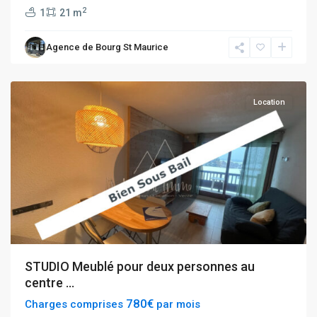
2
1
21 m
Bourg
Agence de Bourg St Maurice
Saint
Maurice
Location
STUDIO Meublé pour deux personnes au
centre ...
780€
Charges comprises
par mois