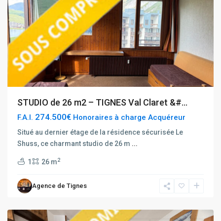
STUDIO de 26 m2 – TIGNES Val Claret &#...
274.500€
F.A.I.
Honoraires à charge Acquéreur
Situé au dernier étage de la résidence sécurisée Le
Rhône
Shuss, ce charmant studio de 26 m
...
Alpes
,
2
1
26 m
Tignes
Val
Agence de Tignes
Claret
Centre