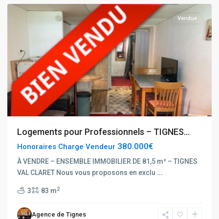
Vendue
Logements pour Professionnels – TIGNES...
380.000€
Honoraires Charge Vendeur
Rhône
À VENDRE – ENSEMBLE IMMOBILIER DE 81,5 m² – TIGNES
Alpes
,
VAL CLARET Nous vous proposons en exclu
...
Tignes
,
2
3
83 m
Tignes
Val
Agence de Tignes
Claret