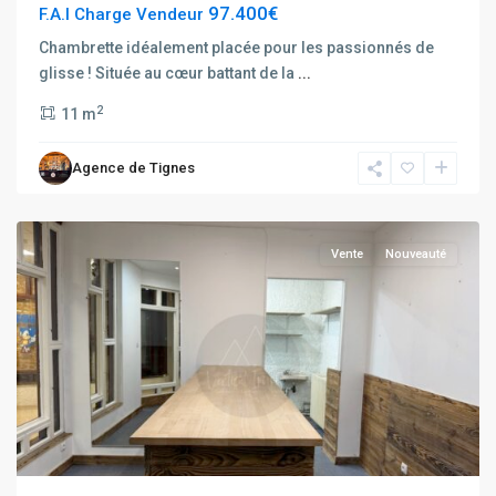
97.400€
F.A.I Charge Vendeur
Tignes
Hauts
Chambrette idéalement placée pour les passionnés de
du
glisse ! Située au cœur battant de la
...
Val
2
11 m
Claret
,
Tignes
Agence de Tignes
Val
Claret
Vente
Nouveauté