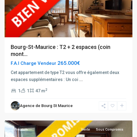
Bourg-St-Maurice : T2 + 2 espaces (coin
mont...
265.000€
F.A.I Charge Vendeur
Cet appartement de type T2 vous offre également deux
espaces supplémentaires : Un coi
...
Tignes
2
1
1
47 m
Hauts
du
Agence de Bourg St Maurice
Val
Claret
Premium
Vente
Sous Compromis