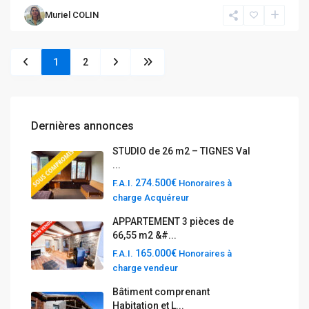
Muriel COLIN
1
2
Dernières annonces
STUDIO de 26 m2 – TIGNES Val
...
274.500€
F.A.I.
Honoraires à
charge Acquéreur
APPARTEMENT 3 pièces de
66,55 m2 &#...
165.000€
F.A.I.
Honoraires à
charge vendeur
Bâtiment comprenant
Habitation et L...