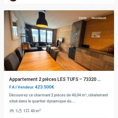
Centre
Vente
Nouveauté
Appartement 2 pièces LES TUFS – 73320 ...
423.500€
F.A.I Vendeur
Découvrez ce charmant 2 pièces de 40,04 m², idéalement
situé dans le quartier dynamique du
...
2
1
1
40 m