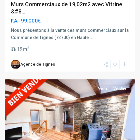
Murs Commerciaux de 19,02m2 avec Vitrine
&#8...
99.000€
F.A.I
Nous présentons à la vente ces murs commerciaux sur la
Commune de Tignes (73700) en Haute
...
2
19 m
Agence de Tignes
Bellentre
Premium
Vente
Vendue