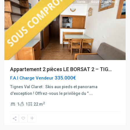
Vente
Sous Compromis
Appartement 2 pièces LE BORSAT 2 – TIG...
335.000€
F.A.I Charge Vendeur
Tignes Val Claret : Skis aux pieds et panorama
d'exception ! Offrez-vous le privilège du "
...
Tignes
2
1
1
22 m
Hauts
du
Val
Claret