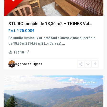
STUDIO meublé de 18,36 m2 – TIGNES Val...
175.000€
F.A.I.
Ce studio lumineux orienté Sud / Ouest, d'une superficie
de 18,36 m2 (14,93 m2 Loi Carrez)
...
2
1
18 m
Agence de Tignes
Recherche de Bien