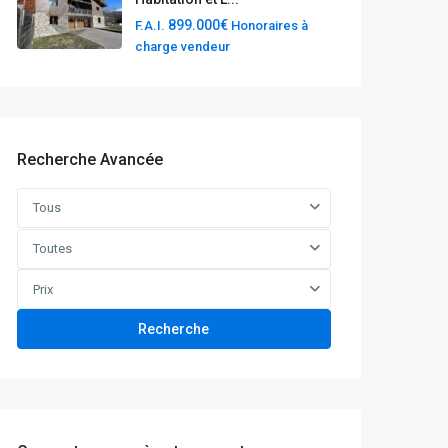
899.000€
F.A.I.
Honoraires à
charge vendeur
Recherche Avancée
Tous
Toutes
Prix
Recherche