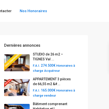
ntacter
Nos Honoraires
Dernières annonces
STUDIO de 26 m2 –
TIGNES Val ...
274.500€
F.A.I.
Honoraires à
charge Acquéreur
APPARTEMENT 3 pièces
de 66,55 m2 &#...
165.000€
F.A.I.
Honoraires à
charge vendeur
Bâtiment comprenant
Habitation et L...