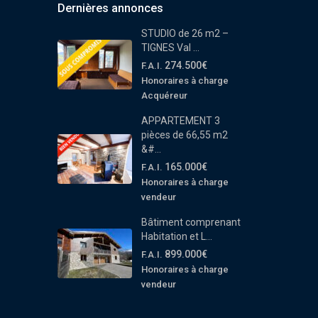
Dernières annonces
STUDIO de 26 m2 –
TIGNES Val ...
274.500€
F.A.I.
Honoraires à charge
Acquéreur
APPARTEMENT 3
pièces de 66,55 m2
&#...
165.000€
F.A.I.
Honoraires à charge
vendeur
Bâtiment comprenant
Habitation et L...
899.000€
F.A.I.
Honoraires à charge
vendeur