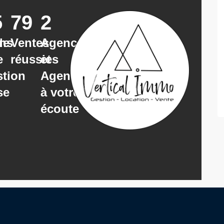
5
79
2
de
ens
Ventes
Agences
e
réussies
et
tion
Agents
se
à votre
écoute