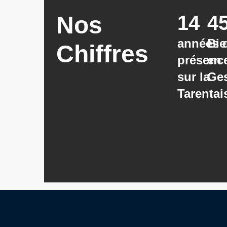
Nos
14
4
années 
Bi
Chiffres
présenc
en
sur la
Ges
Tarentai