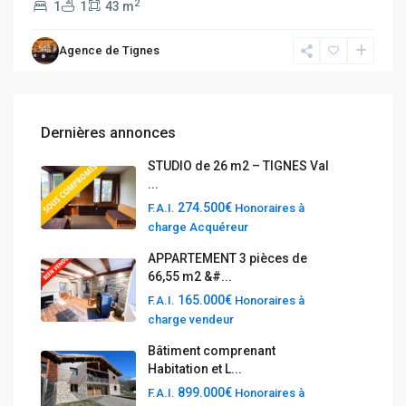
2
1
1
43 m
Agence de Tignes
Dernières annonces
STUDIO de 26 m2 – TIGNES Val
...
274.500€
F.A.I.
Honoraires à
charge Acquéreur
APPARTEMENT 3 pièces de
66,55 m2 &#...
165.000€
F.A.I.
Honoraires à
charge vendeur
Bâtiment comprenant
Habitation et L...
899.000€
F.A.I.
Honoraires à