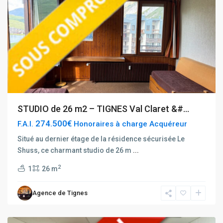
STUDIO de 26 m2 – TIGNES Val Claret &#...
274.500€
F.A.I.
Honoraires à charge Acquéreur
Situé au dernier étage de la résidence sécurisée Le
Shuss, ce charmant studio de 26 m
...
Tignes
2
1
26 m
Hauts
du
Agence de Tignes
Val
Claret