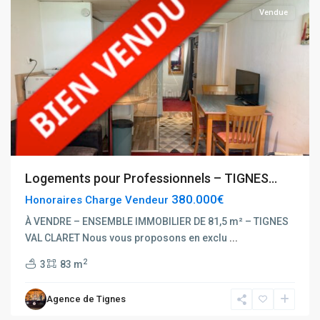
Vendue
Rhône
Alpes
,
Logements pour Professionnels – TIGNES...
Tignes
,
380.000€
Honoraires Charge Vendeur
Tignes
Hauts
À VENDRE – ENSEMBLE IMMOBILIER DE 81,5 m² – TIGNES
du
VAL CLARET Nous vous proposons en exclu
...
Val
2
3
83 m
Claret
,
Tignes
Agence de Tignes
Val
Claret