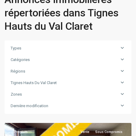
répertoriées dans Tignes
Hauts du Val Claret
Types
Catégories
Régions
Tignes Hauts Du Val Claret
Tignes
Zones
Hauts
du
Dernière modification
Val
Claret
Premium
Vente
Sous Compromis