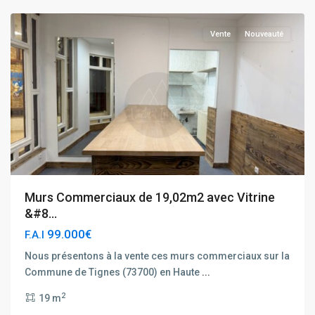
Vente
Nouveauté
Murs Commerciaux de 19,02m2 avec Vitrine
&#8...
99.000€
F.A.I
Nous présentons à la vente ces murs commerciaux sur la
Commune de Tignes (73700) en Haute
...
Tignes
2
19 m
Hauts