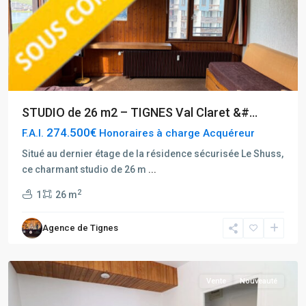
STUDIO de 26 m2 – TIGNES Val Claret &#...
274.500€
F.A.I.
Honoraires à charge Acquéreur
Situé au dernier étage de la résidence sécurisée Le Shuss,
Rhône
ce charmant studio de 26 m
...
Alpes
,
2
1
26 m
Tignes
,
Tignes
Agence de Tignes
Le
Lac
Vente
Nouveauté