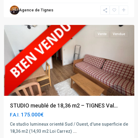
Claret
Agence de Tignes
Grande
Motte
Vente
Vendue
STUDIO meublé de 18,36 m2 – TIGNES Val...
175.000€
F.A.I.
Ce studio lumineux orienté Sud / Ouest, d'une superficie de
18,36 m2 (14,93 m2 Loi Carrez)
...