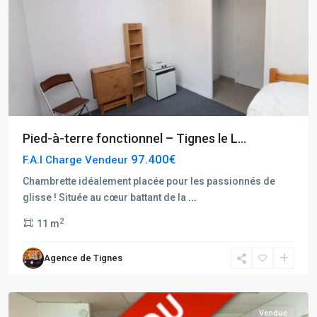
Pied-à-terre fonctionnel – Tignes le L...
97.400€
F.A.I Charge Vendeur
Chambrette idéalement placée pour les passionnés de
glisse ! Située au cœur battant de la
...
Tignes
2
11 m
Hauts
du
Agence de Tignes
Val
Claret
Vendue