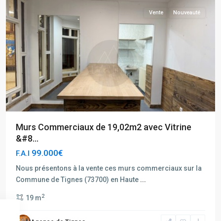
Vente
Nouveauté
Murs Commerciaux de 19,02m2 avec Vitrine
&#8...
99.000€
F.A.I
Nous présentons à la vente ces murs commerciaux sur la
Commune de Tignes (73700) en Haute
...
Tignes
2
19 m
Hauts
du