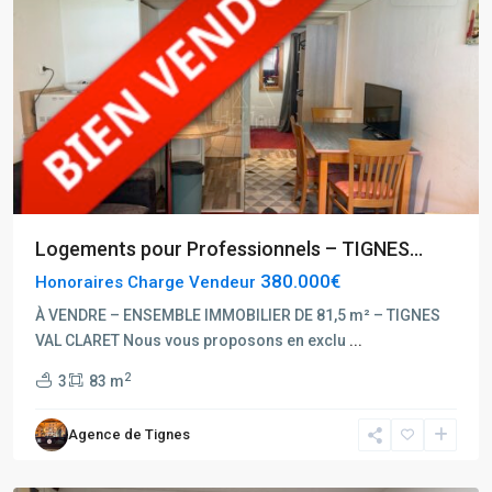
Rhône
Alpes
,
Logements pour Professionnels – TIGNES...
Tignes
,
380.000€
Honoraires Charge Vendeur
Tignes
Hauts
À VENDRE – ENSEMBLE IMMOBILIER DE 81,5 m² – TIGNES
du
VAL CLARET Nous vous proposons en exclu
...
Val
2
3
83 m
Claret
,
Tignes
Agence de Tignes
Val
Claret