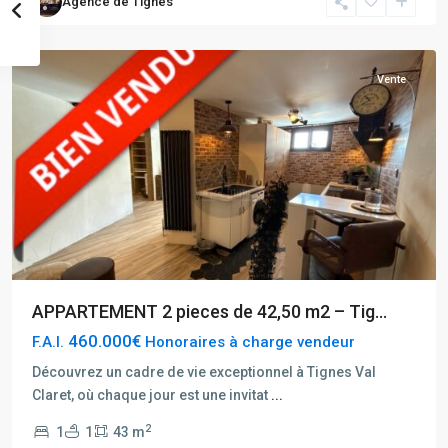
Agence de Tignes
Val
Claret
Vente
APPARTEMENT 2 pieces de 42,50 m2 – Tig...
460.000€
F.A.I.
Honoraires à charge vendeur
Découvrez un cadre de vie exceptionnel à Tignes Val
Claret, où chaque jour est une invitat
...
Tignes
2
1
1
43 m
Val