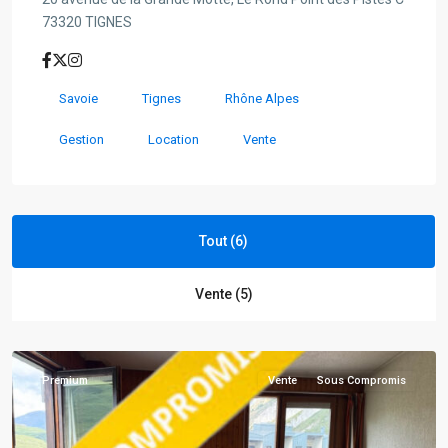
73320 TIGNES
Savoie
Tignes
Rhône Alpes
Gestion
Location
Vente
Tignes
Tout (6)
Hauts
du
Vente (5)
Val
Claret
Premium
Vente
Sous Compromis