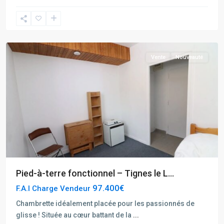
Tignes
Le
Lac
Vente
Nouveauté
Pied-à-terre fonctionnel – Tignes le L...
97.400€
F.A.I Charge Vendeur
Rhône
Chambrette idéalement placée pour les passionnés de
Alpes
,
glisse ! Située au cœur battant de la
...