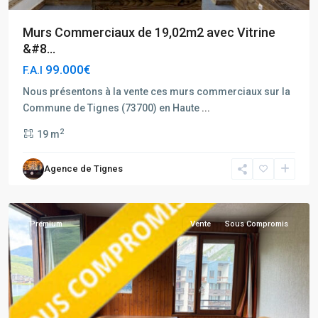
Murs Commerciaux de 19,02m2 avec Vitrine
&#8...
99.000€
F.A.I
Nous présentons à la vente ces murs commerciaux sur la
Commune de Tignes (73700) en Haute
...
Tignes
2
19 m
Hauts
du
Agence de Tignes
Val
Claret
Premium
Vente
Sous Compromis