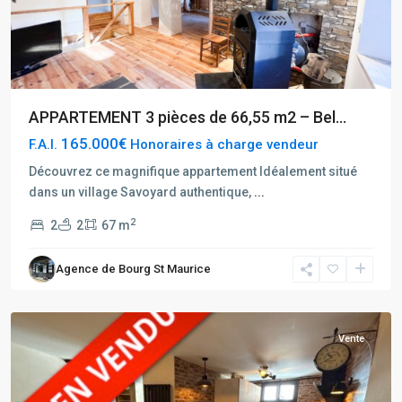
APPARTEMENT 3 pièces de 66,55 m2 – Bel...
165.000€
F.A.I.
Honoraires à charge vendeur
Découvrez ce magnifique appartement Idéalement situé
dans un village Savoyard authentique,
...
Tignes
2
2
2
67 m
Hauts
du
Agence de Bourg St Maurice
Val
Claret
Vente