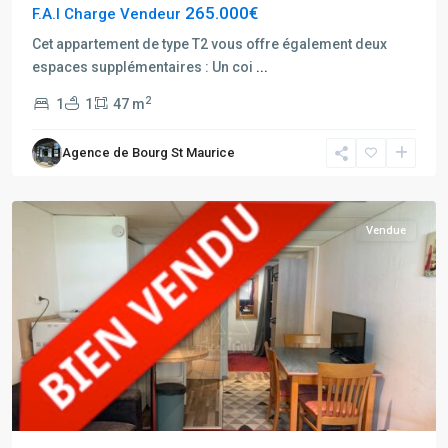
265.000€
F.A.I Charge Vendeur
Cet appartement de type T2 vous offre également deux
espaces supplémentaires : Un coi
...
Tignes
2
1
1
47 m
Hauts
du
Agence de Bourg St Maurice
Val
Claret
Vendue
Rhône