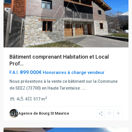
Bâtiment comprenant Habitation et Local
Prof...
899.000€
F.A.I.
Honoraires à charge vendeur
Nous présentons à la vente ce bâtiment sur la Commune
de SEEZ (73700) en Haute Tarentaise.
...
2
4
4
517 m
Agence de Bourg St Maurice
Les
Chapelles