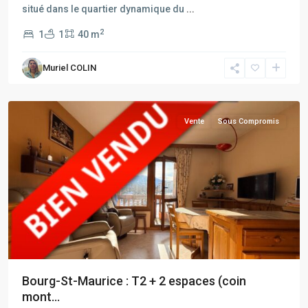
situé dans le quartier dynamique du
...
2
1
1
40 m
Bourg
Muriel COLIN
Saint
Maurice
Vente
Sous Compromis
Bourg-St-Maurice : T2 + 2 espaces (coin
mont...