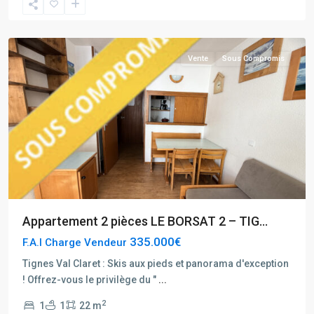
Claret
Centre
Vente
Sous Compromis
Appartement 2 pièces LE BORSAT 2 – TIG...
335.000€
F.A.I Charge Vendeur
Tignes Val Claret : Skis aux pieds et panorama d'exception
Rhône
! Offrez-vous le privilège du "
...
Alpes
,
2
1
1
22 m
Tignes
,