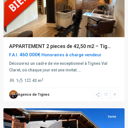
APPARTEMENT 2 pieces de 42,50 m2 – Tig...
460.000€
F.A.I.
Honoraires à charge vendeur
Découvrez un cadre de vie exceptionnel à Tignes Val
Rhône
Claret, où chaque jour est une invitat
...
Alpes
,
2
1
1
43 m
Bourg
Saint
Agence de Tignes
Maurice
,
Seez
Premium
Vente