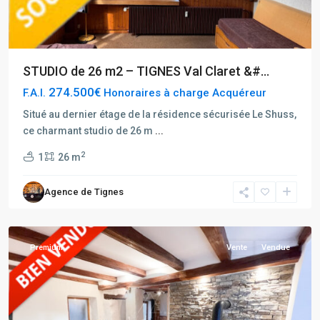
STUDIO de 26 m2 – TIGNES Val Claret &#...
274.500€
F.A.I.
Honoraires à charge Acquéreur
Situé au dernier étage de la résidence sécurisée Le Shuss,
ce charmant studio de 26 m
...
2
1
26 m
Agence de Tignes
Bellentre
Premium
Vente
Vendue