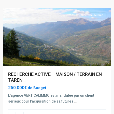
Recherche de Bien
RECHERCHE ACTIVE – MAISON / TERRAIN EN
TAREN...
250.000€
de Budget
Rhône
L’agence VERTICALIMMO est mandatée par un client
Alpes
,
sérieux pour l’acquisition de sa future r
...
Tignes
Val