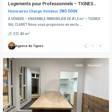
Alpes
,
Logements pour Professionnels – TIGNES...
Tignes
,
380.000€
Honoraires Charge Vendeur
Tignes
Hauts
À VENDRE – ENSEMBLE IMMOBILIER DE 81,5 m² – TIGNES
du
VAL CLARET Nous vous proposons en exclu
...
Val
2
3
83 m
Claret
,
Tignes
Agence de Tignes
Val
Claret
Vente
Nouveauté