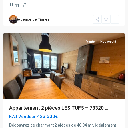
Tignes
,
2
11 m
Tignes
Val
Agence de Tignes
Claret
Centre
Vente
Nouveauté
Appartement 2 pièces LES TUFS – 73320 ...
423.500€
F.A.I Vendeur
Découvrez ce charmant 2 pièces de 40,04 m², idéalement