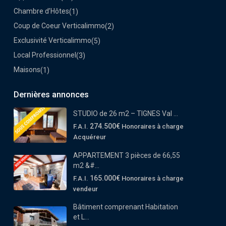
Chambre d’Hôtes
(1)
Coup de Coeur Verticalimmo
(2)
Exclusivité Verticalimmo
(5)
Local Professionnel
(3)
Maisons
(1)
Dernières annonces
STUDIO de 26 m2 – TIGNES Val ...
274.500€
F.A.I.
Honoraires à charge
Acquéreur
APPARTEMENT 3 pièces de 66,55
m2 &#...
165.000€
F.A.I.
Honoraires à charge
vendeur
Bâtiment comprenant Habitation
et L...