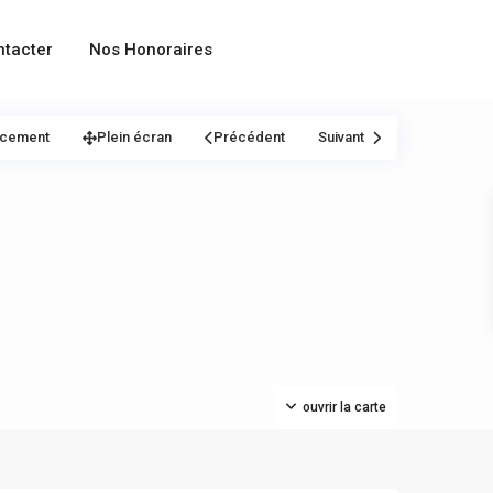
ntacter
Nos Honoraires
acement
Plein écran
Précédent
Suivant
ouvrir la carte