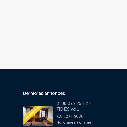
Dernières annonces
STUDIO de 26 m2 –
TIGNES Val ...
274.500€
F.A.I.
Honoraires à charge