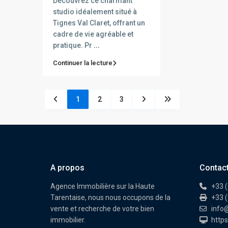
Découvrez ce charmant
studio idéalement situé à
Tignes Val Claret, offrant un
cadre de vie agréable et
pratique. Pr
...
Continuer la lecture
1
2
3
A propos
Contac
Agence Immobilière sur la Haute
+33 (
Tarentaise, nous nous occupons de la
+33 (
vente et recherche de votre bien
info
immobilier.
https