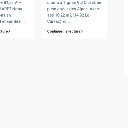
E 81,5 m² –
studio à Tignes Val Claret, en
CLARET Nous
plein coeur des Alpes. Avec
ons en
ses 18,22 m2 (14,92 Loi
et ensemble
...
Carrez) et
...
cture
Continuer la lecture