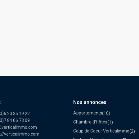
t
Nos annonces
Appartements
(10)
0)6 20 35 19 22
0)7 84 06 73 09
Chambre d’Hôtes
(1)
@verticalimmo.com
Coup de Coeur Verticalimmo
(2)
://verticalimmo.com