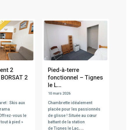
ent 2
Pied-à-terre
E BORSAT 2
fonctionnel – Tignes
le L...
10 mars 2026
ret : Skis aux
Chambrette idéalement
orama
placée pour les passionnés
 Offrez-vous le
de glisse ! Située au cœur
 tout à pied »
battant de la station
de Tignes le Lac,
...