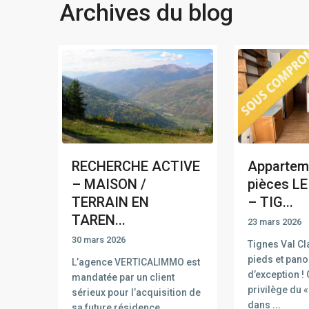
Archives du blog
RECHERCHE ACTIVE
Appartem
– MAISON /
pièces L
TERRAIN EN
– TIG...
TAREN...
23 mars 2026
30 mars 2026
Tignes Val Cla
pieds et pan
L’agence VERTICALIMMO est
d’exception !
mandatée par un client
privilège du «
sérieux pour l’acquisition de
dans
...
sa future résidence