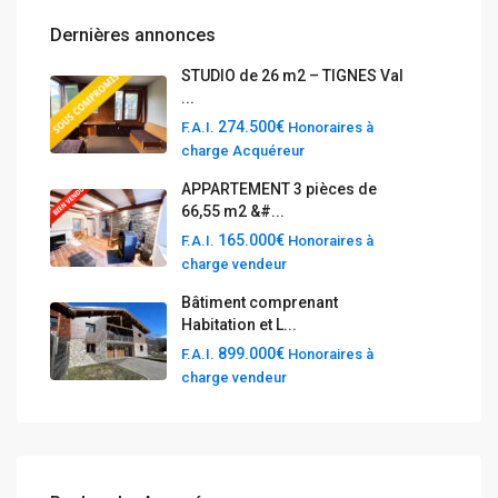
Dernières annonces
STUDIO de 26 m2 – TIGNES Val
...
274.500€
F.A.I.
Honoraires à
charge Acquéreur
APPARTEMENT 3 pièces de
66,55 m2 &#...
165.000€
F.A.I.
Honoraires à
charge vendeur
Bâtiment comprenant
Habitation et L...
899.000€
F.A.I.
Honoraires à
charge vendeur