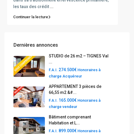
dans sa traditionnelle effervescence printanière,
les taux des crédit
...
Continuer la lecture
Dernières annonces
STUDIO de 26 m2 – TIGNES Val
...
274.500€
F.A.I.
Honoraires à
charge Acquéreur
APPARTEMENT 3 pièces de
66,55 m2 &#...
165.000€
F.A.I.
Honoraires à
charge vendeur
Bâtiment comprenant
Habitation et L...
899.000€
F.A.I.
Honoraires à