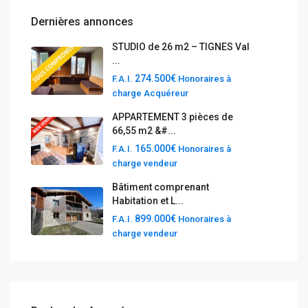
Dernières annonces
STUDIO de 26 m2 – TIGNES Val
...
274.500€
F.A.I.
Honoraires à
charge Acquéreur
APPARTEMENT 3 pièces de
66,55 m2 &#...
165.000€
F.A.I.
Honoraires à
charge vendeur
Bâtiment comprenant
Habitation et L...
899.000€
F.A.I.
Honoraires à
charge vendeur