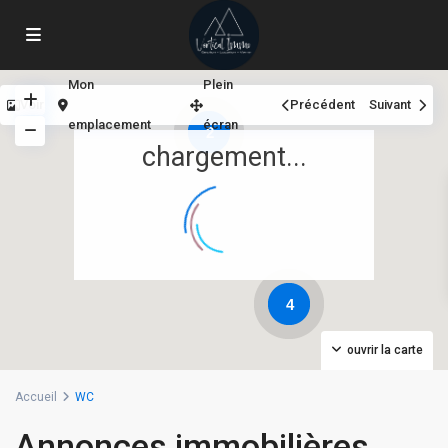
Mon
Plein
Voir
Précédent
Suivant
emplacement
écran
2
chargement...
4
ouvrir la carte
Accueil
WC
Annonces immobilières