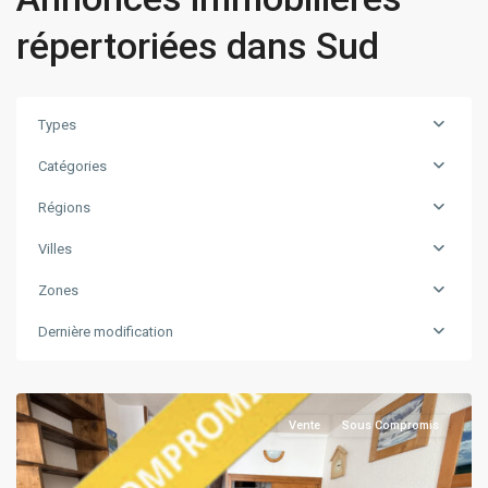
répertoriées dans Sud
Types
Catégories
Régions
Rhône
Villes
Alpes
,
Zones
Tignes
Val
Dernière modification
Claret
Centre
Vente
Sous Compromis