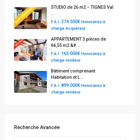
STUDIO de 26 m2 – TIGNES Val
...
274.500€
F.A.I.
Honoraires à
charge Acquéreur
APPARTEMENT 3 pièces de
66,55 m2 &#...
165.000€
F.A.I.
Honoraires à
charge vendeur
Bâtiment comprenant
Habitation et L...
899.000€
F.A.I.
Honoraires à
charge vendeur
Recherche Avancée