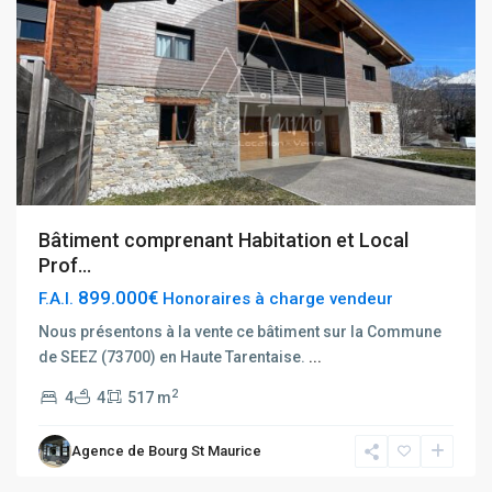
Bâtiment comprenant Habitation et Local
Prof...
899.000€
F.A.I.
Honoraires à charge vendeur
Nous présentons à la vente ce bâtiment sur la Commune
de SEEZ (73700) en Haute Tarentaise.
...
2
4
4
517 m
Agence de Bourg St Maurice
Les
Chapelles