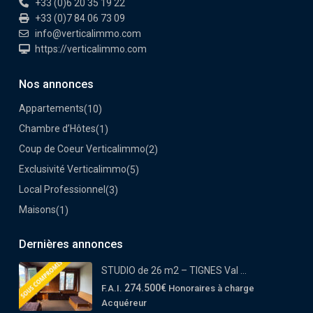
+33 (0)6 20 35 19 22
+33 (0)7 84 06 73 09
info@verticalimmo.com
https://verticalimmo.com
Nos annonces
Appartements
(10)
Chambre d’Hôtes
(1)
Coup de Coeur Verticalimmo
(2)
Exclusivité Verticalimmo
(5)
Local Professionnel
(3)
Maisons
(1)
Dernières annonces
STUDIO de 26 m2 – TIGNES Val ...
274.500€
F.A.I.
Honoraires à charge
Acquéreur