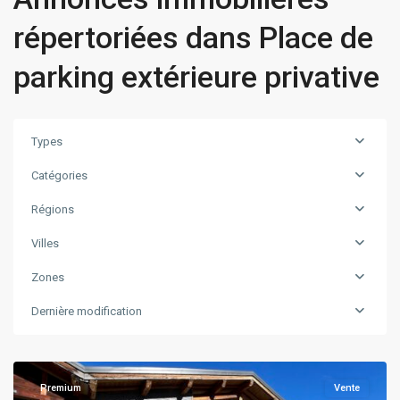
répertoriées dans Place de
parking extérieure privative
Types
Catégories
Régions
Rhône
Villes
Alpes
,
Zones
Bourg
Saint
Dernière modification
Maurice
,
Seez
Premium
Vente