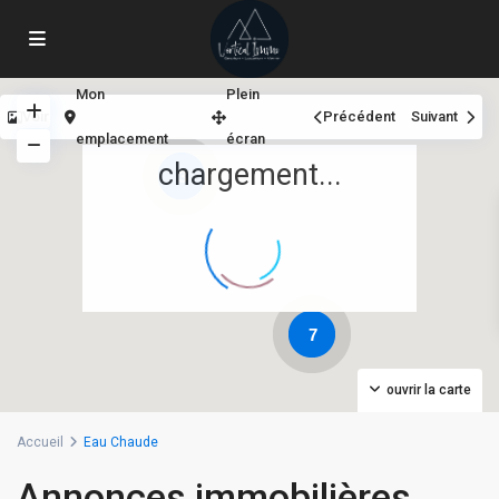
Mon
Plein
Voir
Précédent
Suivant
emplacement
écran
chargement...
3
7
ouvrir la carte
Accueil
Eau Chaude
Annonces immobilières