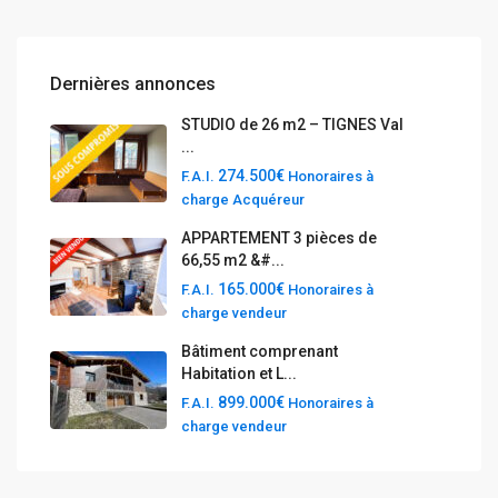
Dernières annonces
STUDIO de 26 m2 – TIGNES Val
...
274.500€
F.A.I.
Honoraires à
charge Acquéreur
APPARTEMENT 3 pièces de
66,55 m2 &#...
165.000€
F.A.I.
Honoraires à
charge vendeur
Bâtiment comprenant
Habitation et L...
899.000€
F.A.I.
Honoraires à
charge vendeur