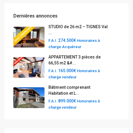
Dernières annonces
STUDIO de 26 m2 – TIGNES Val
...
274.500€
F.A.I.
Honoraires à
charge Acquéreur
APPARTEMENT 3 pièces de
66,55 m2 &#...
165.000€
F.A.I.
Honoraires à
charge vendeur
Bâtiment comprenant
Habitation et L...
899.000€
F.A.I.
Honoraires à
charge vendeur