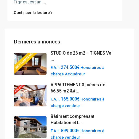
Tignes, est un
...
Continuer la lecture
Dernières annonces
STUDIO de 26 m2 – TIGNES Val
...
274.500€
F.A.I.
Honoraires à
charge Acquéreur
APPARTEMENT 3 pièces de
66,55 m2 &#...
165.000€
F.A.I.
Honoraires à
charge vendeur
Bâtiment comprenant
Habitation et L...
899.000€
F.A.I.
Honoraires à
charge vendeur