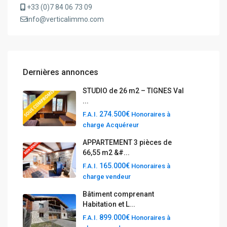
+33 (0)7 84 06 73 09
info@verticalimmo.com
Dernières annonces
STUDIO de 26 m2 – TIGNES Val
...
274.500€
F.A.I.
Honoraires à
charge Acquéreur
APPARTEMENT 3 pièces de
66,55 m2 &#...
165.000€
F.A.I.
Honoraires à
charge vendeur
Bâtiment comprenant
Habitation et L...
899.000€
F.A.I.
Honoraires à