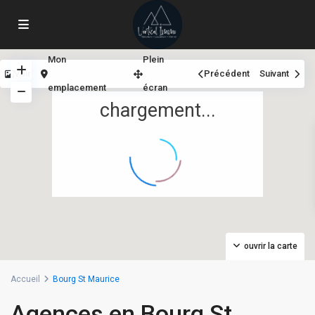
Mon
Plein
Voir
Précédent
Suivant
emplacement
écran
chargement...
ouvrir la carte
Accueil
Bourg St Maurice
Agences en Bourg St