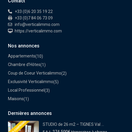
Contact
+33 (0)6 20 35 19 22
+33 (0)7 84 06 73 09
info@verticalimmo.com
https://verticalimmo.com
Nos annonces
Appartements
(10)
Chambre d’Hôtes
(1)
Coup de Coeur Verticalimmo
(2)
Exclusivité Verticalimmo
(5)
Local Professionnel
(3)
Maisons
(1)
Dernières annonces
STUDIO de 26 m2 – TIGNES Val ...
274.500€
F.A.I.
Honoraires à charge